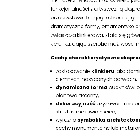
Niemczech w latach 20. XX wieku ja
funkcjonalności z artystyczną ekspre
przeciwstawiał się jego chłodnej ge
dramatyczne formy, ornamentykę or
zwłaszcza klinkierowa, stała się gł
kierunku, dając szerokie możliwości m
Cechy charakterystyczne ekspre
zastosowanie
klinkieru
jako domi
ciemnych, nasyconych barwach,
dynamiczna forma
budynków: ost
pionowe akcenty,
dekoracyjność
uzyskiwana nie prz
strukturalne i światłocień,
wyraźna
symbolika architekton
cechy monumentalne lub metaforyc