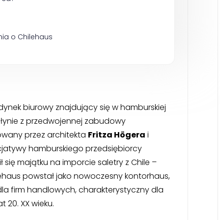
nia o Chilehaus
dynek biurowy znajdujący się w hamburskiej
 słynie z przedwojennej zabudowy
towany przez architekta
Fritza Högera
i
icjatywy hamburskiego przedsiębiorcy
ił się majątku na imporcie saletry z Chile –
ehaus powstał jako nowoczesny kontorhaus,
la firm handlowych, charakterystyczny dla
 20. XX wieku.