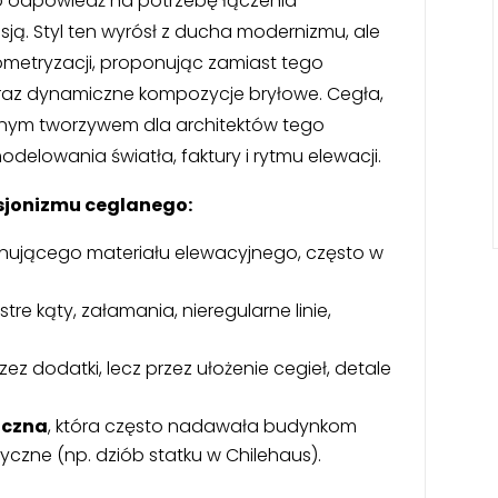
ko odpowiedź na potrzebę łączenia
sją. Styl ten wyrósł z ducha modernizmu, ale
ometryzacji, proponując zamiast tego
az dynamiczne kompozycje bryłowe. Cegła,
ównym tworzywem dla architektów tego
odelowania światła, faktury i rytmu elewacji.
sjonizmu ceglanego:
nującego materiału elewacyjnego, często w
re kąty, załamania, nieregularne linie,
ez dodatki, lecz przez ułożenie cegieł, detale
iczna
, która często nadawała budynkom
zne (np. dziób statku w Chilehaus).