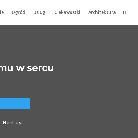
ie
Ogród
Usługi
Ciekawostki
Architektura
zmu w sercu
cu Hamburga