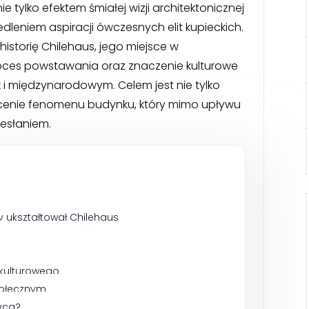
e tylko efektem śmiałej wizji architektonicznej
edleniem aspiracji ówczesnych elit kupieckich.
istorię Chilehaus, jego miejsce w
proces powstawania oraz znaczenie kulturowe
k i międzynarodowym. Celem jest nie tylko
wycenie fenomenu budynku, który mimo upływu
zesłaniem.
ry ukształtował Chilehaus
 kulturowego
społecznym
yca?