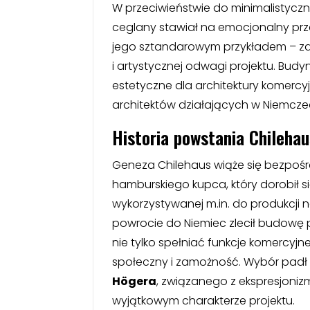
W przeciwieństwie do minimalistycz
ceglany stawiał na emocjonalny przek
jego sztandarowym przykładem – za
i artystycznej odwagi projektu. Bu
estetyczne dla architektury komercyj
architektów działających w Niemczec
Historia powstania Chilehau
Geneza Chilehaus wiąże się bezpośr
hamburskiego kupca, który dorobił się
wykorzystywanej m.in. do produkcj
powrocie do Niemiec zlecił budowę 
nie tylko spełniać funkcje komercyjn
społeczny i zamożność. Wybór padł
Högera
, związanego z ekspresjon
wyjątkowym charakterze projektu.