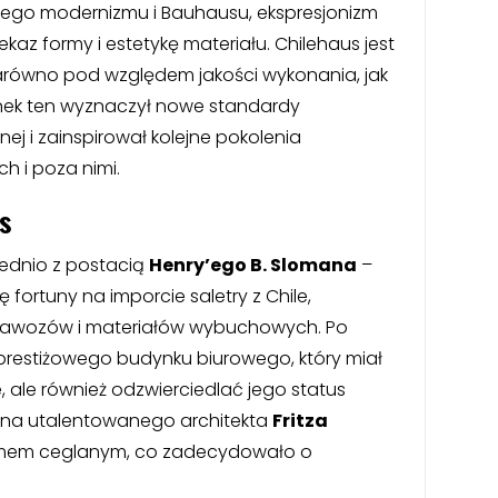
nego modernizmu i Bauhausu, ekspresjonizm
az formy i estetykę materiału. Chilehaus jest
równo pod względem jakości wykonania, jak
dynek ten wyznaczył nowe standardy
nej i zainspirował kolejne pokolenia
h i poza nimi.
s
ednio z postacią
Henry’ego B. Slomana
–
 fortuny na imporcie saletry z Chile,
i nawozów i materiałów wybuchowych. Po
prestiżowego budynku biurowego, który miał
e, ale również odzwierciedlać jego status
 na utalentowanego architekta
Fritza
izmem ceglanym, co zadecydowało o