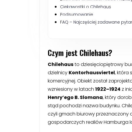
Ciekawostki o Chilehaus
Podsumowanie
FAQ – Najczęściej zadawane pyta
Czym jest Chilehaus?
Chilehaus
to dziesięciopiętrowy bu
dzielnicy
Kontorhausviertel
, która
komercyjnej. Obiekt został zaprojek
wzniesiony w latach
1922–1924
z in
Henry’ego B. Slomana
, który dorob
stąd pochodzi nazwa budynku. Chil
czyli gmach biurowy przeznaczony d
gospodarczych realiów Hamburga lat