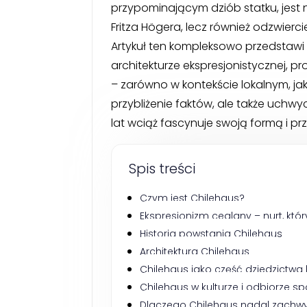
przypominającym dziób statku, jest ni
Fritza Högera, lecz również odzwierci
Artykuł ten kompleksowo przedstawi h
architekturze ekspresjonistycznej, 
– zarówno w kontekście lokalnym, ja
przybliżenie faktów, ale także uch
lat wciąż fascynuje swoją formą i pr
Spis treści
Czym jest Chilehaus?
Ekspresjonizm ceglany – nurt, któ
Historia powstania Chilehaus
Architektura Chilehaus
Chilehaus jako część dziedzictwa
Chilehaus w kulturze i odbiorze 
Dlaczego Chilehaus nadal zachw