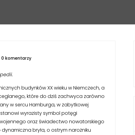
|
0 komentarzy
pedii.
konicznych budynków XX wieku w Niemczech, a
 ceglanego, które do dziś zachwyca zarówno
izowany w sercu Hamburga, w zabytkowej
k stanowi wyrazisty symbol potęgi
ywojennego oraz świadectwo nowatorskiego
o dynamiczna bryła, o ostrym narożniku