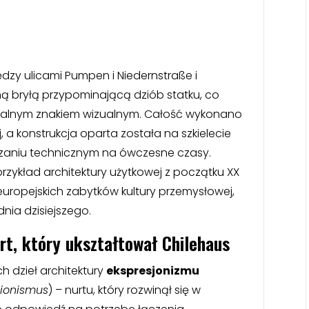
dzy ulicami Pumpen i Niedernstraße i
jną bryłą przypominającą dziób statku, co
awalnym znakiem wizualnym. Całość wykonano
, a konstrukcja oparta została na szkielecie
aniu technicznym na ówczesne czasy.
przykład architektury użytkowej z początku XX
 europejskich zabytków kultury przemysłowej,
nia dzisiejszego.
rt, który ukształtował Chilehaus
h dzieł architektury
ekspresjonizmu
sionismus
) – nurtu, który rozwinął się w