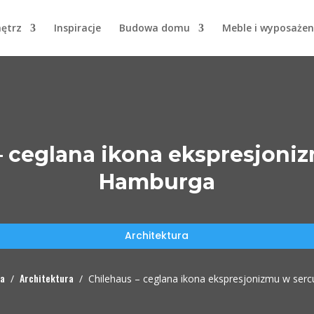
nętrz
Inspiracje
Budowa domu
Meble i wyposażen
– ceglana ikona ekspresjoni
Hamburga
Architektura
na
Architektura
/
/
Chilehaus – ceglana ikona ekspresjonizmu w ser