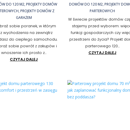
W DO 120 M2
,
PROJEKTY DOMÓW
DOMÓW DO 120 M2
,
PROJEKTY DO
RTEROWYCH
,
PROJEKTY DOMÓW Z
PARTEROWYCH
GARAŻEM
W świecie projektów domów cz
raź sobie poranek, w którym
stajemy przed wyborem: więc
z wychodzenia na zewnątrz
funkcji gospodarczych czy wię
dasz do ciepłego samochodu.
przestrzeni do życia? Projekt d
raź sobie powrót z zakupów i
parterowego 120...
wnoszenie ich prosto z...
CZYTAJ DALEJ
CZYTAJ DALEJ