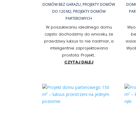
DOMÓW BEZ GARAŻU
,
PROJEKTY DOMÓW
DOMÓ
DO 120 M2
,
PROJEKTY DOMÓW
PA
PARTEROWYCH
W poszukiwaniu idealnego domu
Wyob
często dochodzimy do wniosku, że
be
prawdziwy luksus to nie nadmiar, a
wsia
inteligentnie zaprojektowana
Wyob
prostota. Projekt...
CZYTAJ DALEJ