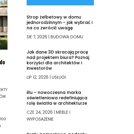
Strop żelbetowy w domu
jednorodzinnym – jak wybrać i
na co zwrócić uwagę
SIE 7, 2026
|
BUDOWA DOMU
Jak dane 3D skracają pracę
nad projektem biura? Poznaj
 do
korzyści dla architektów i
inwestorów
LIP 12, 2026
|
USŁUGI
EKTY
illu – nowoczesna marka
MÓW
oświetleniowa redefiniująca
rolę światła w architekturze
CZE 24, 2026
|
MEBLE I
WYPOSAŻENIE
100
ę