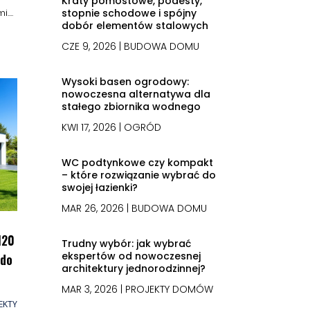
Kraty pomostowe, podesty,
stopnie schodowe i spójny
...
dobór elementów stalowych
CZE 9, 2026
|
BUDOWA DOMU
Wysoki basen ogrodowy:
nowoczesna alternatywa dla
stałego zbiornika wodnego
KWI 17, 2026
|
OGRÓD
WC podtynkowe czy kompakt
– które rozwiązanie wybrać do
swojej łazienki?
MAR 26, 2026
|
BUDOWA DOMU
120
Trudny wybór: jak wybrać
ekspertów od nowoczesnej
 do
architektury jednorodzinnej?
MAR 3, 2026
|
PROJEKTY DOMÓW
EKTY