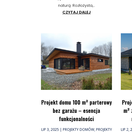
naturą. Rozłożysta,...
CZYTAJ DALEJ
Projekt domu 100 m² parterowy
Proj
bez garażu – esencja
m² 
funkcjonalności
LIP 3, 2025
|
PROJEKTY DOMÓW
,
PROJEKTY
LIP 2,