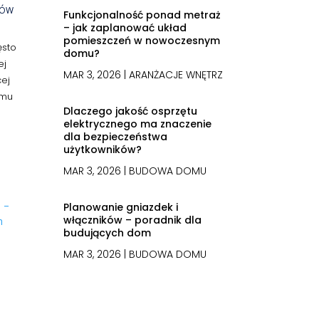
MÓW
Funkcjonalność ponad metraż
– jak zaplanować układ
pomieszczeń w nowoczesnym
ęsto
domu?
ej
MAR 3, 2026
|
ARANŻACJE WNĘTRZ
cej
omu
Dlaczego jakość osprzętu
elektrycznego ma znaczenie
dla bezpieczeństwa
użytkowników?
MAR 3, 2026
|
BUDOWA DOMU
Planowanie gniazdek i
włączników – poradnik dla
budujących dom
MAR 3, 2026
|
BUDOWA DOMU