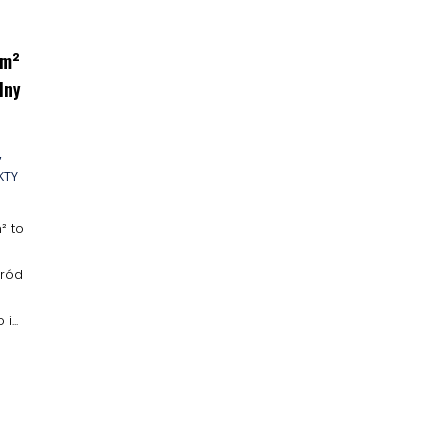
 m²
lny
,
KTY
² to
śród
...