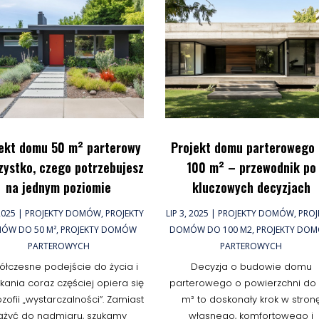
ekt domu 50 m² parterowy
Projekt domu parterowego
zystko, czego potrzebujesz
100 m² – przewodnik po
na jednym poziomie
kluczowych decyzjach
 2025
|
PROJEKTY DOMÓW
,
PROJEKTY
LIP 3, 2025
|
PROJEKTY DOMÓW
,
PROJ
ÓW DO 50 M²
,
PROJEKTY DOMÓW
DOMÓW DO 100 M2
,
PROJEKTY DO
PARTEROWYCH
PARTEROWYCH
łczesne podejście do życia i
Decyzja o budowie domu
kania coraz częściej opiera się
parterowego o powierzchni do 
ozofii „wystarczalności”. Zamiast
m² to doskonały krok w stron
ążyć do nadmiaru, szukamy
własnego, komfortowego i