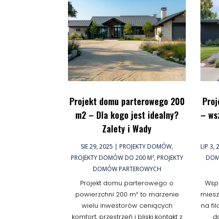
Projekt domu parterowego 200
Proj
m2 – Dla kogo jest idealny?
– ws
Zalety i Wady
SIE 29, 2025
|
PROJEKTY DOMÓW
,
LIP 3,
PROJEKTY DOMÓW DO 200 M²
,
PROJEKTY
DOM
DOMÓW PARTEROWYCH
Projekt domu parterowego o
Wspó
powierzchni 200 m² to marzenie
miesz
wielu inwestorów ceniących
na fil
komfort, przestrzeń i bliski kontakt z
d