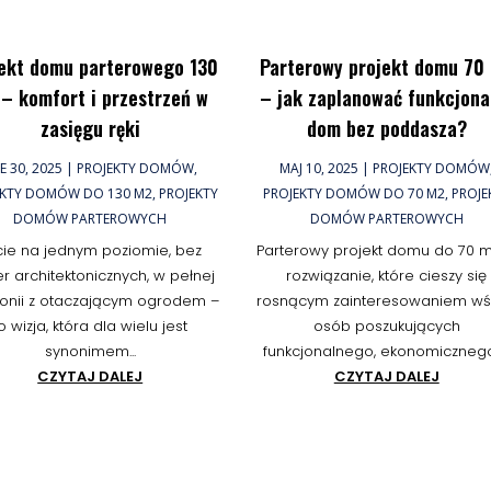
ekt domu parterowego 130
Parterowy projekt domu 70
– komfort i przestrzeń w
– jak zaplanować funkcjona
zasięgu ręki
dom bez poddasza?
E 30, 2025
|
PROJEKTY DOMÓW
,
MAJ 10, 2025
|
PROJEKTY DOMÓW
EKTY DOMÓW DO 130 M2
,
PROJEKTY
PROJEKTY DOMÓW DO 70 M2
,
PROJE
DOMÓW PARTEROWYCH
DOMÓW PARTEROWYCH
cie na jednym poziomie, bez
Parterowy projekt domu do 70 m
er architektonicznych, w pełnej
rozwiązanie, które cieszy się
onii z otaczającym ogrodem –
rosnącym zainteresowaniem w
o wizja, która dla wielu jest
osób poszukujących
synonimem...
funkcjonalnego, ekonomicznego i
CZYTAJ DALEJ
CZYTAJ DALEJ