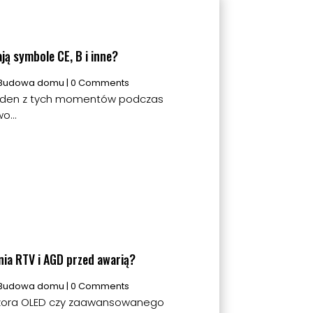
ją symbole CE, B i inne?
Budowa domu
| 0 Comments
jeden z tych momentów podczas
o...
nia RTV i AGD przed awarią?
Budowa domu
| 0 Comments
izora OLED czy zaawansowanego