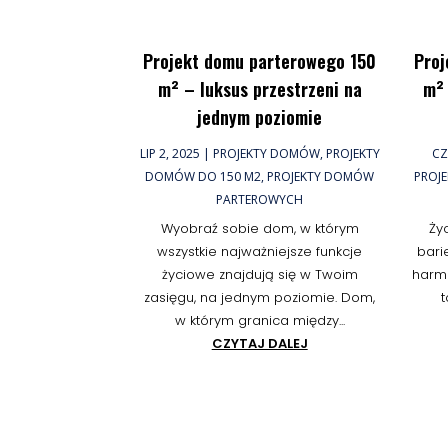
Projekt domu parterowego 150
Proj
m² – luksus przestrzeni na
m² 
jednym poziomie
LIP 2, 2025
|
PROJEKTY DOMÓW
,
PROJEKTY
CZ
DOMÓW DO 150 M2
,
PROJEKTY DOMÓW
PROJ
PARTEROWYCH
Wyobraź sobie dom, w którym
Ży
wszystkie najważniejsze funkcje
bari
życiowe znajdują się w Twoim
harm
zasięgu, na jednym poziomie. Dom,
t
w którym granica między...
CZYTAJ DALEJ