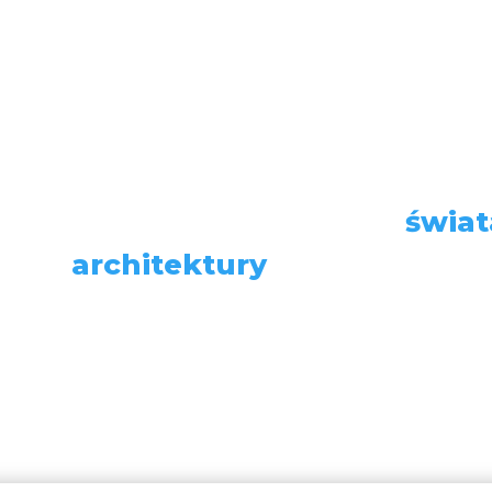
Jeszcze więcej nowości ze
świat
architektury
i designu
ULARNE:
Usługi
|
Aranżacje wnętrz
|
Budowa 