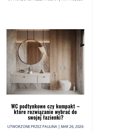
WC podtynkowe czy kompakt –
które rozwiązanie wybrać do
swojej łazienki?
UTWORZONE PRZEZ
PAULINA
|
MAR 26, 2026