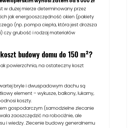
deweloperskim wynosi zatem od 5 000 zł
est w dużej mierze determinowany przez
ich jak energooszczędność okien (pakiety
zego (np. pompa ciepła, która jest droższa
ji) czy grubość i rodzaj materiałów
 koszt budowy domu do 150 m²?
jak powierzchnia, na ostateczny koszt
zwartej bryle i dwuspadowym dachu są
kowy element – wykusze, balkony, lukarny,
dnosi koszty.
m gospodarczym (samodzielne zlecanie
la zaoszczędzić na robociźnie, ale
 i wiedzy. Zlecenie budowy generalnemu