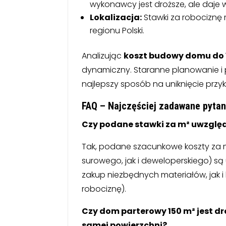
wykonawcy jest droższe, ale daje 
Lokalizacja:
Stawki za robociznę 
regionu Polski.
Analizując
koszt budowy domu do 
dynamiczny. Staranne planowanie i
najlepszy sposób na uniknięcie przy
FAQ – Najczęściej zadawane pytan
Czy podane stawki za m² uwzględ
Tak, podane szacunkowe koszty za 
surowego, jak i deweloperskiego) s
zakup niezbędnych materiałów, jak i
robociznę).
Czy dom parterowy 150 m² jest dr
samej powierzchni?