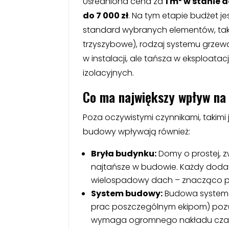
Uśredniona cena za
1 m² w stanie 
do 7 000 zł
. Na tym etapie budżet j
standard wybranych elementów, tak
trzyszybowe), rodzaj systemu grzewc
w instalacji, ale tańsza w eksploatac
izolacyjnych.
Co ma największy wpływ na
Poza oczywistymi czynnikami, takimi 
budowy wpływają również:
Bryła budynku:
Domy o prostej, 
najtańsze w budowie. Każdy dodat
wielospadowy dach – znacząco po
System budowy:
Budowa systeme
prac poszczególnym ekipom) pozwa
wymaga ogromnego nakładu czasu