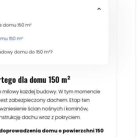
la domu 150 m²
omu 150 m²
budowy domu do 150 m²?
rtego dla domu 150 m²
eń milowy każdej budowy. W tym momencie
i jest zabezpieczony dachem. Etap ten
zniesienie ścian nośnych i kominów,
strukcję dachu wraz z pokryciem.
t doprowadzenia domu o powierzchni 150