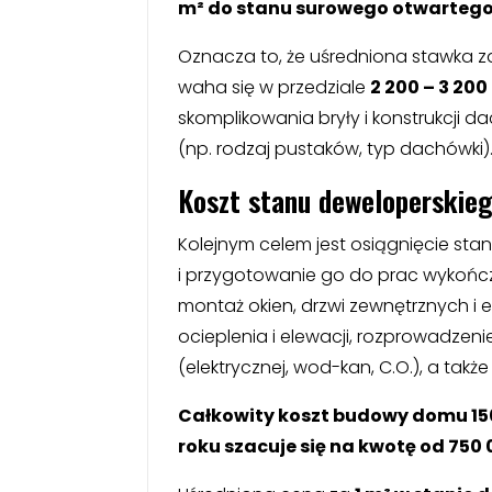
m² do stanu surowego otwartego w
Oznacza to, że uśredniona stawka za
waha się w przedziale
2 200 – 3 200 
skomplikowania bryły i konstrukcji d
(np. rodzaj pustaków, typ dachówki)
Koszt stanu deweloperskie
Kolejnym celem jest osiągnięcie sta
i przygotowanie go do prac wykońc
montaż okien, drzwi zewnętrznych i
ocieplenia i elewacji, rozprowadzeni
(elektrycznej, wod-kan, C.O.), a tak
Całkowity koszt budowy domu 15
roku szacuje się na kwotę od 750 00