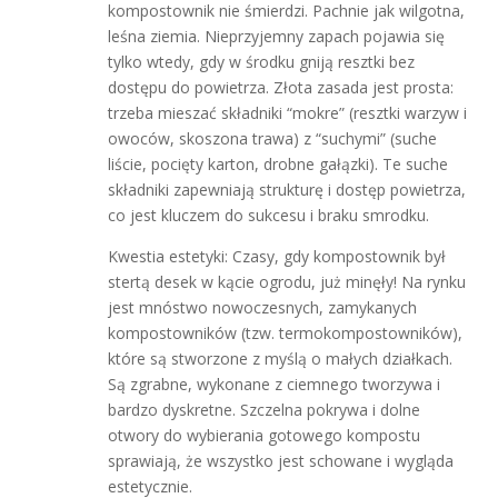
kompostownik nie śmierdzi. Pachnie jak wilgotna,
leśna ziemia. Nieprzyjemny zapach pojawia się
tylko wtedy, gdy w środku gniją resztki bez
dostępu do powietrza. Złota zasada jest prosta:
trzeba mieszać składniki “mokre” (resztki warzyw i
owoców, skoszona trawa) z “suchymi” (suche
liście, pocięty karton, drobne gałązki). Te suche
składniki zapewniają strukturę i dostęp powietrza,
co jest kluczem do sukcesu i braku smrodku.
Kwestia estetyki: Czasy, gdy kompostownik był
stertą desek w kącie ogrodu, już minęły! Na rynku
jest mnóstwo nowoczesnych, zamykanych
kompostowników (tzw. termokompostowników),
które są stworzone z myślą o małych działkach.
Są zgrabne, wykonane z ciemnego tworzywa i
bardzo dyskretne. Szczelna pokrywa i dolne
otwory do wybierania gotowego kompostu
sprawiają, że wszystko jest schowane i wygląda
estetycznie.