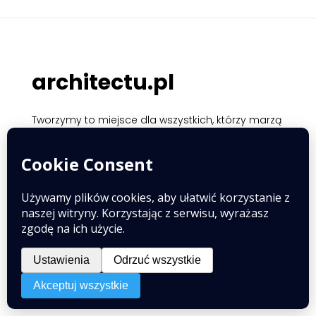
architectu.pl
Tworzymy to miejsce dla wszystkich, którzy marzą
o idealnym domu, dostarczając rzetelnej wiedzy
na temat projektów, aranżacji wnętrz, ogrodu i
nowoczesnych technologii oraz tysięcy
wizualnych inspiracji.
Współpraca
O nas
Kontakt