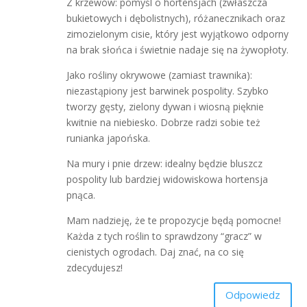
Z krzewów: pomyśl o hortensjach (zwłaszcza
bukietowych i dębolistnych), różanecznikach oraz
zimozielonym cisie, który jest wyjątkowo odporny
na brak słońca i świetnie nadaje się na żywopłoty.
Jako rośliny okrywowe (zamiast trawnika):
niezastąpiony jest barwinek pospolity. Szybko
tworzy gęsty, zielony dywan i wiosną pięknie
kwitnie na niebiesko. Dobrze radzi sobie też
runianka japońska.
Na mury i pnie drzew: idealny będzie bluszcz
pospolity lub bardziej widowiskowa hortensja
pnąca.
Mam nadzieję, że te propozycje będą pomocne!
Każda z tych roślin to sprawdzony “gracz” w
cienistych ogrodach. Daj znać, na co się
zdecydujesz!
Odpowiedz