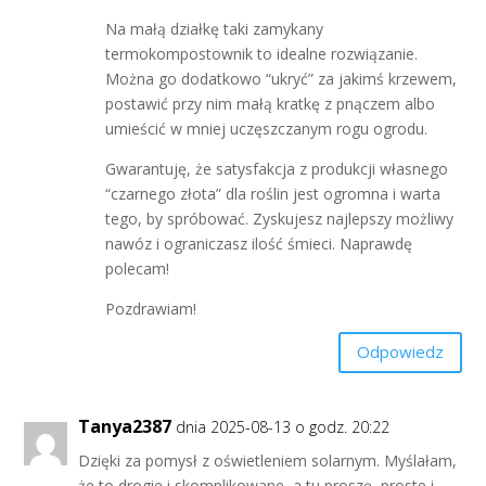
Na małą działkę taki zamykany
termokompostownik to idealne rozwiązanie.
Można go dodatkowo “ukryć” za jakimś krzewem,
postawić przy nim małą kratkę z pnączem albo
umieścić w mniej uczęszczanym rogu ogrodu.
Gwarantuję, że satysfakcja z produkcji własnego
“czarnego złota” dla roślin jest ogromna i warta
tego, by spróbować. Zyskujesz najlepszy możliwy
nawóz i ograniczasz ilość śmieci. Naprawdę
polecam!
Pozdrawiam!
Odpowiedz
Tanya2387
dnia 2025-08-13 o godz. 20:22
Dzięki za pomysł z oświetleniem solarnym. Myślałam,
że to drogie i skomplikowane, a tu proszę, proste i