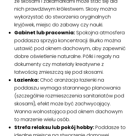
ze skosami i zakamarkami może stać się dla
nich prawdziwym królestwem. Skosy można
wykorzystać do stworzenia oryginalnych
kryjówek, miejsc do zabawy czy nauki.
Gabinet lub pracownia:
Spokojna atmosfera
poddasza sprzyja koncentracji. Biurko można
ustawić pod oknem dachowym, aby zapewnić
dobre oświetlenie naturalne. Półki i regały na
dokumenty czy materiały kreatywne z
łatwością zmieszczą się pod skosami.
Łazienka:
Choć aranżacja łazienki na
poddaszu wymaga starannego planowania
(szczególnie rozmieszczenia sanitariatów pod
skosami), efekt może być zachwycający.
Wanna wolnostojąca pod oknem dachowym
to marzenie wielu osób.
Strefa relaksu lub pokój hobby:
Poddasze to
idealne miejsce na stworzenie domowej