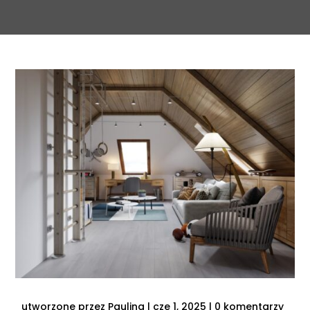
utworzone przez
Paulina
|
cze 1, 2025
|
0 komentarzy