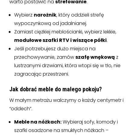
warto postawić na
strefowanie
.
Wybierz
narożnik
, który oddzieli strefę
wypoczynkową od jadalnianej.
Zamiast ciężkiej meblościanki, wybierz lekkie,
modułowe szafki RTV i wiszące półki
.
Jeśli potrzebujesz dużo miejsca na
przechowywanie, zamów
szafę wnękową
z
lustrzanymi drzwiami, która wtopi się w tło, nie
zagracając przestrzeni.
Jak dobrać meble do małego pokoju?
W małym metrażu walczymy o każdy centymetr i
“oddech”.
Meble na nóżkach:
Wybieraj sofy, komody i
szafki osadzone na smukłych nóżkach –