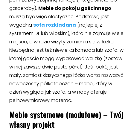
garderoby).
Meble do pokoju gościnnego
muszą być więc elastyczne. Podstawą jest
wygodna
sofa rozkładana
(najlepiej z
systemem DL lub włoskim), która nie zajmuje wiele
miejsca, a w razie wizyty zamienia się w łóżko.
Niezbędna jest też niewielka komoda lub szafa, w
której goście mogą wypakować walizkę (zostaw
w niej zawsze dwie puste półki!). Jeśli pokój jest
mały, zamiast klasycznego łóżka warto rozważyć
nowoczesny półkotapczan – mebel, który w
dzień wygląda jak szafa, a w nocy oferuje
pełnowymiarowy materac.
Meble systemowe (modułowe) – Twój
własny projekt