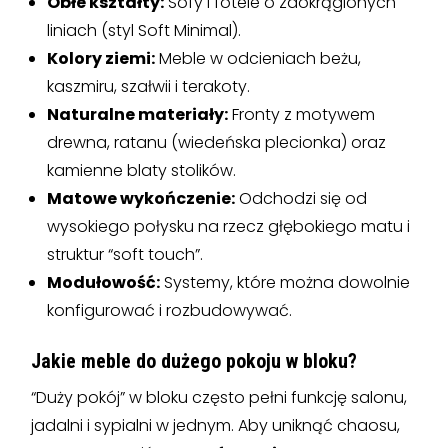
Obłe kształty:
Sofy i fotele o zaokrąglonych
liniach (styl Soft Minimal).
Kolory ziemi:
Meble w odcieniach beżu,
kaszmiru, szałwii i terakoty.
Naturalne materiały:
Fronty z motywem
drewna, ratanu (wiedeńska plecionka) oraz
kamienne blaty stolików.
Matowe wykończenie:
Odchodzi się od
wysokiego połysku na rzecz głębokiego matu i
struktur “soft touch”.
Modułowość:
Systemy, które można dowolnie
konfigurować i rozbudowywać.
Jakie meble do dużego pokoju w bloku?
“Duży pokój” w bloku często pełni funkcję salonu,
jadalni i sypialni w jednym. Aby uniknąć chaosu,