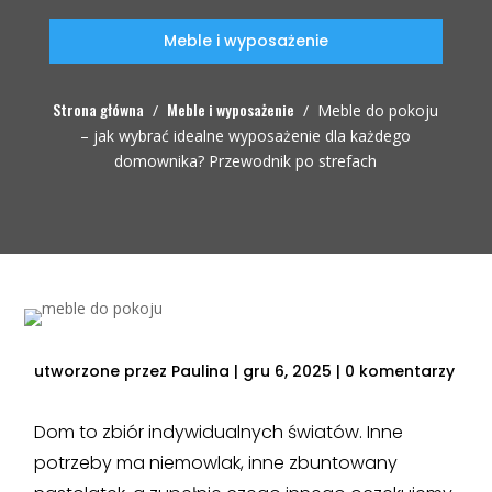
Meble i wyposażenie
Strona główna
Meble i wyposażenie
/
/
Meble do pokoju
– jak wybrać idealne wyposażenie dla każdego
domownika? Przewodnik po strefach
utworzone przez
Paulina
|
gru 6, 2025
|
0 komentarzy
Dom to zbiór indywidualnych światów. Inne
potrzeby ma niemowlak, inne zbuntowany