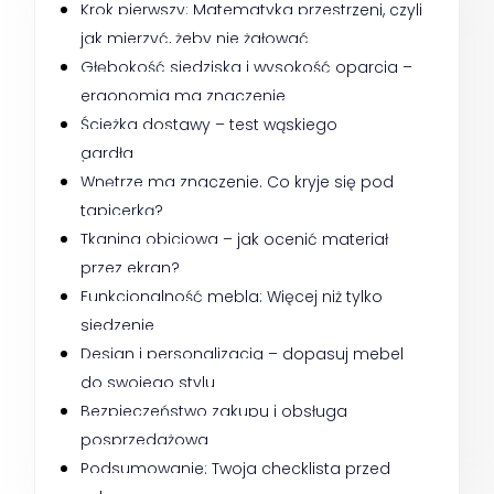
Krok pierwszy: Matematyka przestrzeni, czyli 
jak mierzyć, żeby nie żałować
Głębokość siedziska i wysokość oparcia – 
ergonomia ma znaczenie
Ścieżka dostawy – test wąskiego 
gardła
Wnętrze ma znaczenie. Co kryje się pod 
tapicerką?
Tkanina obiciowa – jak ocenić materiał 
przez ekran?
Funkcjonalność mebla: Więcej niż tylko 
siedzenie
Design i personalizacja – dopasuj mebel 
do swojego stylu
Bezpieczeństwo zakupu i obsługa 
posprzedażowa
Podsumowanie: Twoja checklista przed 