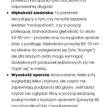
powierzchnia spania (bez boczków) ma
odpowiednią długość.
Głębokość siedziska:
To parametr
decydujący o tym, czy na sofie będziesz
siedzieć “na baczność”, czy w pozycji
półleżącej. Standardowa głębokość to około
55-60 cm – pozwala ona na wygodne oparcie
stóp o podłogę. Głębokości powyżej 60-70 cm
są idealne do wylegiwania się (tzw. “lounge”),
ale dla niższych osób mogą wymagać
dodatkowych poduszek lędźwiowych, by nie
“topić się” w meblu.
Wysokość oparcia:
Nowoczesne, niskie sofy
wyglądają lekko i stylowo, ale często nie
zapewniają podparcia dla głowy. Jeśli lubisz
czytać lub oglądać filmy w pozycji siedzącej,
szukaj modeli z wyższym oparciem (powyżej 90
cm od podłogi) lub z regulowanymi