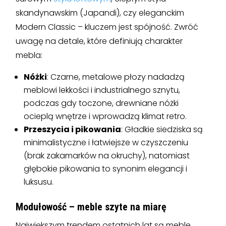
skandynawskim (Japandi), czy eleganckim
Modern Classic – kluczem jest spójność. Zwróć
uwagę na detale, które definiują charakter
mebla:
Nóżki
: Czarne, metalowe płozy nadadzą
meblowi lekkości i industrialnego sznytu,
podczas gdy toczone, drewniane nóżki
ocieplą wnętrze i wprowadzą klimat retro.
Przeszycia i pikowania
: Gładkie siedziska są
minimalistyczne i łatwiejsze w czyszczeniu
(brak zakamarków na okruchy), natomiast
głębokie pikowania to synonim elegancji i
luksusu.
Modułowość – meble szyte na miarę
Największym trendem ostatnich lat są meble