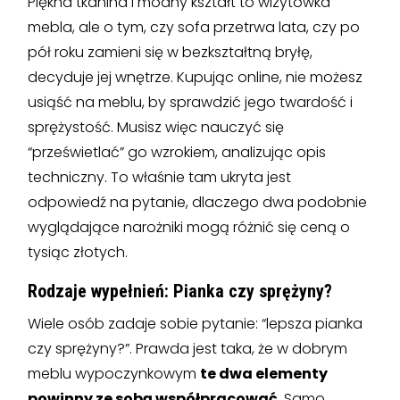
Piękna tkanina i modny kształt to wizytówka
mebla, ale o tym, czy sofa przetrwa lata, czy po
pół roku zamieni się w bezkształtną bryłę,
decyduje jej wnętrze. Kupując online, nie możesz
usiąść na meblu, by sprawdzić jego twardość i
sprężystość. Musisz więc nauczyć się
“prześwietlać” go wzrokiem, analizując opis
techniczny. To właśnie tam ukryta jest
odpowiedź na pytanie, dlaczego dwa podobnie
wyglądające narożniki mogą różnić się ceną o
tysiąc złotych.
Rodzaje wypełnień: Pianka czy sprężyny?
Wiele osób zadaje sobie pytanie: “lepsza pianka
czy sprężyny?”. Prawda jest taka, że w dobrym
meblu wypoczynkowym
te dwa elementy
powinny ze sobą współpracować
. Samo