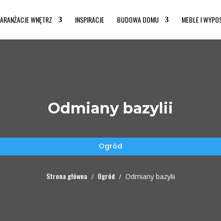
ARANŻACJE WNĘTRZ
INSPIRACJE
BUDOWA DOMU
MEBLE I WYPO
Odmiany bazylii
Ogród
Strona główna
Ogród
/
/
Odmiany bazylii