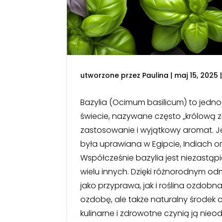
utworzone przez
Paulina
|
maj 15, 2025
Bazylia (Ocimum basilicum) to jedno
świecie, nazywane często „królową 
zastosowanie i wyjątkowy aromat. Je
była uprawiana w Egipcie, Indiach ora
Współcześnie bazylia jest niezastąpi
wielu innych. Dzięki różnorodnym 
jako przyprawa, jak i roślina ozdob
ozdobę, ale także naturalny środek 
kulinarne i zdrowotne czynią ją n