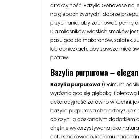
atrakcyjność. Bazylia Genovese najle
na glebach żyznych i dobrze przep
przycinania, aby zachować pełnię
Dla miłośników włoskich smaków jes
pasująca do makaronów, sałatek, zu
lub doniczkach, aby zawsze mieć św
potraw.
Bazylia purpurowa – eleganc
Bazylia purpurowa
(Ocimum basili
wyróżniająca się głęboką, fioletową b
dekoracyjność zarówno w kuchni, ja
bazylia purpurowa charakteryzuje si
co czyni ją doskonałym dodatkiem do
chętnie wykorzystywana jako natura
octu smakowego, któremu nadaje int