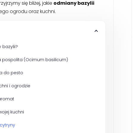
jrzymy się bliżej, jakie
odmiany bazylii
ego ogrodu oraz kuchni.
bazylii?
ia pospolita (Ocimum basilicum)
a do pesto
hni i ogrodzie
i aromat
wojej kuchni
 cytryny