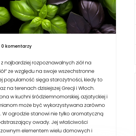
|
0 komentarzy
 z najbardziej rozpoznawalnych ziół na
ziół” ze względu na swoje wszechstronne
j popularność sięga starożytności, kiedy to
z na terenach dzisiejszej Grecji i Włoch.
ona w kuchni śródziemnomorskiej, azjatyckiej i
odmianom może być wykorzystywana zarówno
na. W ogrodzie stanowi nie tylko aromatyczną
odstraszający owady. Jej właściwości
ieodzownym elementem wielu domowych i