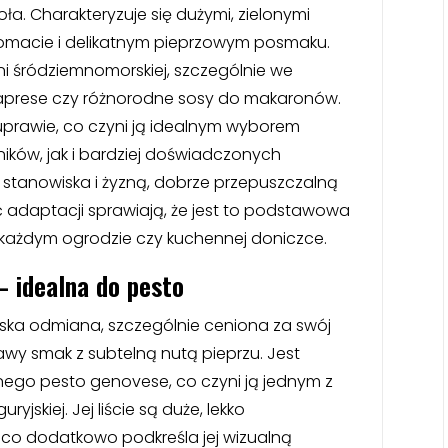
a. Charakteryzuje się dużymi, zielonymi
romacie i delikatnym pieprzowym posmaku.
i śródziemnomorskiej, szczególnie we
 caprese czy różnorodne sosy do makaronów.
 uprawie, co czyni ją idealnym wyborem
ków, jak i bardziej doświadczonych
e stanowiska i żyzną, dobrze przepuszczalną
ść adaptacji sprawiają, że jest to podstawowa
w każdym ogrodzie czy kuchennej doniczce.
 idealna do pesto
ska odmiana, szczególnie ceniona za swój
awy smak z subtelną nutą pieprzu. Jest
ego pesto genovese, co czyni ją jednym z
yjskiej. Jej liście są duże, lekko
 co dodatkowo podkreśla jej wizualną