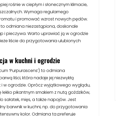
piej rośnie w ciepłym i słonecznym klimacie,
uszczalnych. Wymaga regularnego
 aromatu i promować wzrost nowych pędów.
t to odmiana niezastąpiona, doskonale
p i pieczywa. Warto uprawiać ją w ogrodzie
ieże liście do przygotowania ulubionych
ja w kuchni i ogrodzie
cum ‘Purpurascens’) to odmiana
arwą liści, która nadaje jej niezwykłą
k i w ogrodzie. Oprócz wyjątkowego wyglądu,
ę lekko pikantnym smakiem z nutą goździków,
 sałatek, mięs, a także napojów. Jest
lny barwnik w kuchni, np. do przygotowania
ensywny kolor. Odmiana ta preferuje