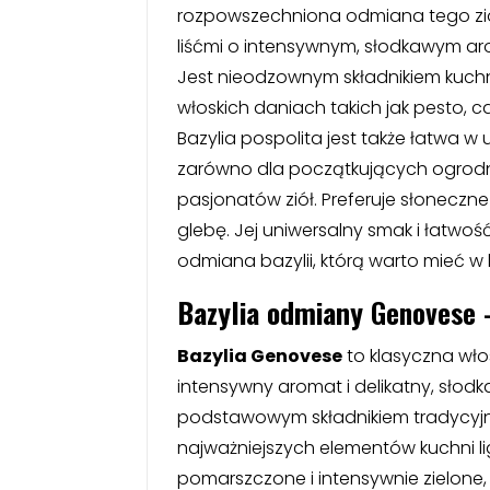
rozpowszechniona odmiana tego zioł
liśćmi o intensywnym, słodkawym a
Jest nieodzownym składnikiem kuchn
włoskich daniach takich jak pesto,
Bazylia pospolita jest także łatwa w
zarówno dla początkujących ogrodni
pasjonatów ziół. Preferuje słoneczn
glebę. Jej uniwersalny smak i łatwo
odmiana bazylii, którą warto mieć 
Bazylia odmiany
Genovese –
Bazylia Genovese
to klasyczna wło
intensywny aromat i delikatny, słodk
podstawowym składnikiem tradycyjn
najważniejszych elementów kuchni ligur
pomarszczone i intensywnie zielone,