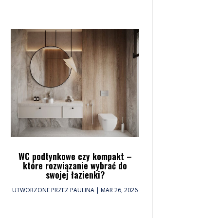
WC podtynkowe czy kompakt –
które rozwiązanie wybrać do
swojej łazienki?
UTWORZONE PRZEZ
PAULINA
|
MAR 26, 2026