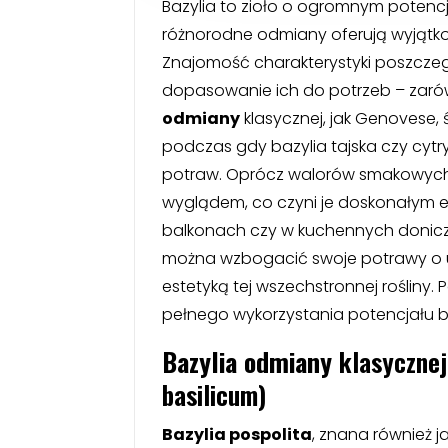
Bazylia to zioło o ogromnym potencja
różnorodne odmiany oferują wyjątk
Znajomość charakterystyki poszcze
dopasowanie ich do potrzeb – zarówn
odmiany
klasycznej, jak Genovese,
podczas gdy bazylia tajska czy cy
potraw. Oprócz walorów smakowych r
wyglądem, co czyni je doskonałym
balkonach czy w kuchennych donic
można wzbogacić swoje potrawy o un
estetyką tej wszechstronnej rośliny.
pełnego wykorzystania potencjału ba
Bazylia odmiany
klasycznej
basilicum)
Bazylia pospolita
, znana również j