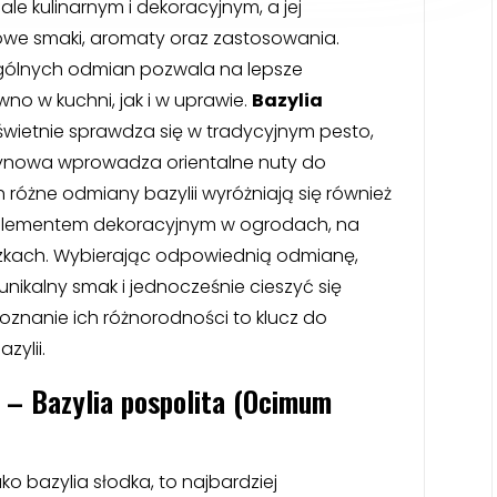
le kulinarnym i dekoracyjnym, a jej
owe smaki, aromaty oraz zastosowania.
gólnych odmian pozwala na lepsze
o w kuchni, jak i w uprawie.
Bazylia
 świetnie sprawdza się w tradycyjnym pesto,
trynowa wprowadza orientalne nuty do
óżne odmiany bazylii wyróżniają się również
 elementem dekoracyjnym w ogrodach, na
zkach. Wybierając odpowiednią odmianę,
ikalny smak i jednocześnie cieszyć się
 Poznanie ich różnorodności to klucz do
zylii.
 – Bazylia pospolita (Ocimum
ako bazylia słodka, to najbardziej