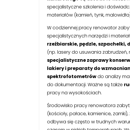
specjalistyczne szkolenia i doświad
materiałów (kamień, tynk, malowidła)
W codziennej pracy renowator zabyt
specjalistycznych narzędzi i mater
rzeźbiarskie, pędzle, szpachelki,
(np. lasery do usuwania zabrudzeń, 
specjalistyczne zaprawy konserw
lakiery i preparaty do wzmacnia
spektrofotometrów
do analizy ma
do dokumentacji. Ważne są także
ru
pracy na wysokościach.
Środowisko pracy renowatora zabyt
(kościoły, pałace, kamienice, zamki)
odbywa się często w trudnych warunk
czasem w niskich temperaturach. Wy