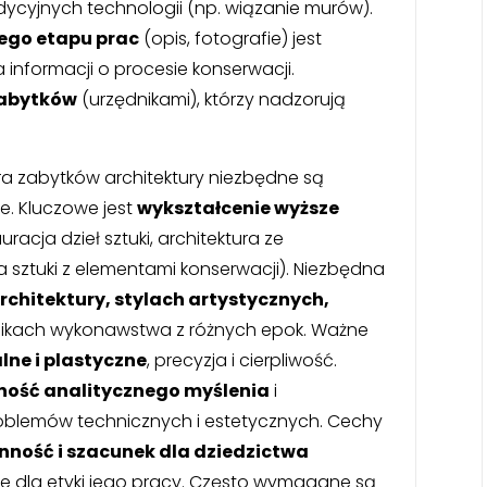
dycyjnych technologii (np. wiązanie murów).
go etapu prac
(opis, fotografie) jest
informacji o procesie konserwacji.
zabytków
(urzędnikami), którzy nadzorują
 zabytków architektury niezbędne są
je. Kluczowe jest
wykształcenie wyższe
racja dzieł sztuki, architektura ze
ia sztuki z elementami konserwacji). Niezbędna
rchitektury, stylach artystycznych,
nikach wykonawstwa z różnych epok. Ważne
ne i plastyczne
, precyzja i cierpliwość.
ność analitycznego myślenia
i
blemów technicznych i estetycznych. Cechy
nność i szacunek dla dziedzictwa
e dla etyki jego pracy. Często wymagane są