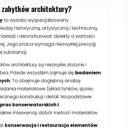
 zabytków architektury?
y
to wysoko wyspecjalizowany
wiedzę historyczną, artystyczną i techniczną,
wiać i rekonstruować obiekty o wartości
wej. Jego praca wymaga niezwykłej precyzji,
j substancji.
ów architektury są niezwykle złożone i
ctwa. Przede wszystkim zajmuje się
badaniem
wych
. To obejmuje dogłębną analizę
 badania materiałowe (skład tynków, spoiw,
znego konstrukcji i detali. Na podstawie
prac konserwatorskich i
zakres interwencji, dobór metod i materiałów.
st
konserwacja i restauracja elementów