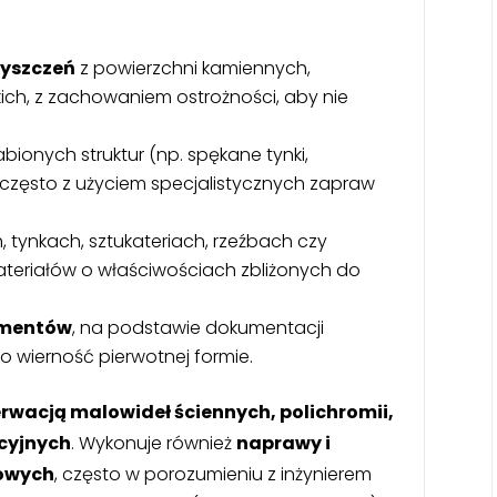
zyszczeń
z powierzchni kamiennych,
ich, z zachowaniem ostrożności, aby nie
bionych struktur (np. spękane tynki,
 często z użyciem specjalistycznych zapraw
 tynkach, sztukateriach, rzeźbach czy
teriałów o właściwościach zbliżonych do
lementów
, na podstawie dokumentacji
ą o wierność pierwotnej formie.
rwacją malowideł ściennych, polichromii,
acyjnych
. Wykonuje również
naprawy i
kowych
, często w porozumieniu z inżynierem