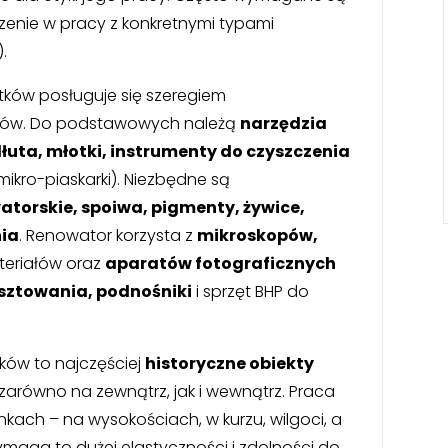
czenie w pracy z konkretnymi typami
.
ków posługuje się szeregiem
iałów. Do podstawowych należą
narzędzia
 dłuta, młotki, instrumenty do czyszczenia
mikro-piaskarki). Niezbędne są
atorskie, spoiwa, pigmenty, żywice,
nia
. Renowator korzysta z
mikroskopów,
teriałów oraz
aparatów fotograficznych
sztowania, podnośniki
i sprzęt BHP do
ków to najczęściej
historyczne obiekty
, zarówno na zewnątrz, jak i wewnątrz. Praca
ach – na wysokościach, w kurzu, wilgoci, a
maga to dużej elastyczności i zdolności do