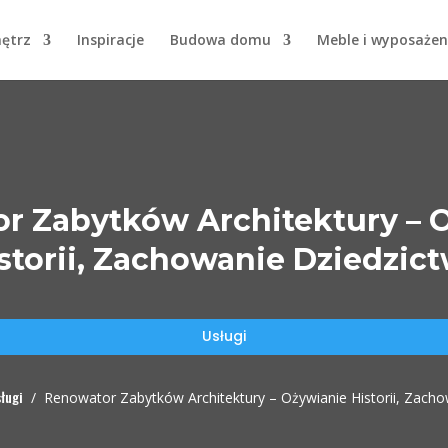
nętrz
Inspiracje
Budowa domu
Meble i wyposażen
r Zabytków Architektury – 
storii, Zachowanie Dziedzic
Usługi
ługi
/
Renowator Zabytków Architektury – Ożywianie Historii, Zach