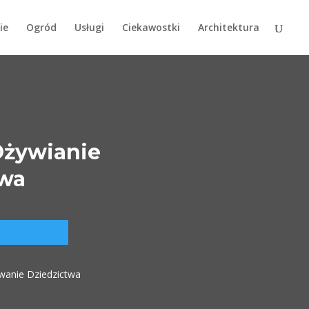
ie
Ogród
Usługi
Ciekawostki
Architektura
Ożywianie
twa
owanie Dziedzictwa