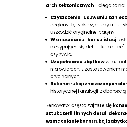
architektonicznych
. Polega to na:
Czyszczeniu i usuwaniu zaniec
ceglanych, tynkowych czy malarsk
uszkodzić oryginalnej patyny.
Wzmacnianiu i konsolidacji
osła
rozsypujące się detale kamienne),
czy żywic.
Uzupełnianiu ubytków
w murach,
malowidłach, z zastosowaniem ma
oryginalnych.
Rekonstrukcji zniszczonych e
historycznej i analogii, z dbałości
Renowator często zajmuje się
konse
sztukaterii i innych detali dekor
wzmacnianie konstrukcji zabyt