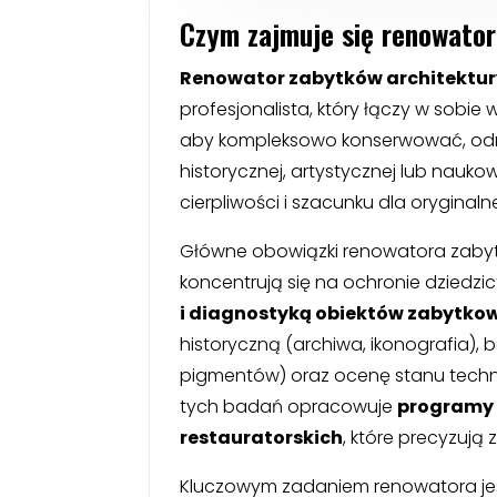
Czym zajmuje się renowator
Renowator zabytków architektur
profesjonalista, który łączy w sobie 
aby kompleksowo konserwować, odna
historycznej, artystycznej lub nauko
cierpliwości i szacunku dla oryginalne
Główne obowiązki renowatora zabytk
koncentrują się na ochronie dziedzi
i diagnostyką obiektów zabytko
historyczną (archiwa, ikonografia),
pigmentów) oraz ocenę stanu technic
tych badań opracowuje
programy 
restauratorskich
, które precyzują 
Kluczowym zadaniem renowatora je