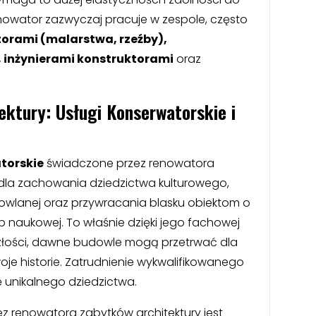
owator zazwyczaj pracuje w zespole, często
orami (malarstwa, rzeźby),
, inżynierami konstruktorami
oraz
ktury: Usługi Konserwatorskie i
atorskie
świadczone przez renowatora
dla zachowania dziedzictwa kulturowego,
dowlanej oraz przywracania blasku obiektom o
lub naukowej. To właśnie dzięki jego fachowej
eszłości, dawne budowle mogą przetrwać dla
je historie. Zatrudnienie wykwalifikowanego
 unikalnego dziedzictwa.
z renowatora zabytków architektury jest