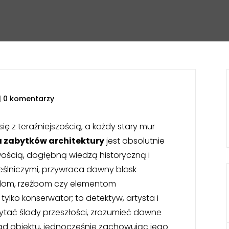
|
0 komentarzy
ię z teraźniejszością, a każdy stary mur
 zabytków architektury
jest absolutnie
ością, dogłębną wiedzą historyczną i
eślniczymi, przywraca dawny blask
lom, rzeźbom czy elementom
tylko konserwator; to detektyw, artysta i
zytać ślady przeszłości, zrozumieć dawne
ląd obiektu, jednocześnie zachowując jego