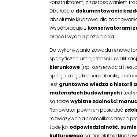
konstruktorem, z zastosowaniem tra
Dbałość o
dokumentowanie każde
absolutnie kluczowa dla zachowania 
Współpracuje z
konserwatorami 
prace i wydają pozwolenia.
Do wykonywania zawodu renowatora
specyficzne umiejętności i kwalifikac
kierunkowe
(np. konserwacja i restau
specjalizacją konserwatorską, histor
jest
gruntowna wiedza o historii a
materiałach budowlanych
i tech
są także
wybitne zdolności manual
Renowator powinien posiadać
zdol
rozwiązywania skomplikowanych pro
takie jak
odpowiedzialność, sumie
kulturowego
są absolutnie kluczow