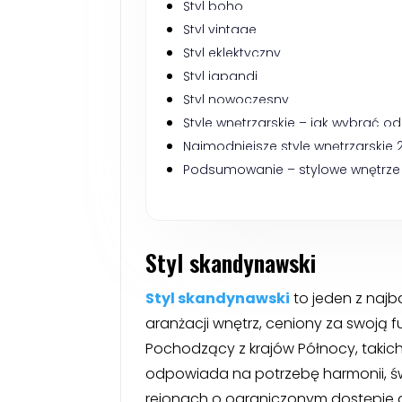
Styl boho
Styl vintage
Styl eklektyczny
Styl japandi
Styl nowoczesny
Style wnętrzarskie – jak wybrać o
Najmodniejsze style wnętrzarskie 2
Podsumowanie – stylowe wnętrz
Styl skandynawski
Styl skandynawski
to jeden z najb
aranżacji wnętrz, ceniony za swoją f
Pochodzący z krajów Północy, takich 
odpowiada na potrzebę harmonii, św
rejonach o ograniczonym dostępie d