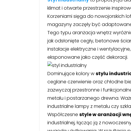
klimat i otwarte przestrzenie inspir
Korzeniami sięga do nowojorskich loft
magazyny zaczęły być adaptowane n
Tego typu aranżacja wnętrz wyróżnia
jak odsłonięte cegły, betonowe ścia
instalacje elektryczne i wentylacyjne
eksponowane jako część dekoracji.
Dominujące kolory w
stylu industr
ceglane czerwienie oraz chłodne bie
zazwyczaj przestronne i funkcjonaln
metalu i postarzanego drewna. Ważn
industrialne lampy z metalu czy szk
Współczesne
style w aranżacji wn
industrialnej, łącząc ją z nowoczes
wygodą użytkowania. W rezultacie p