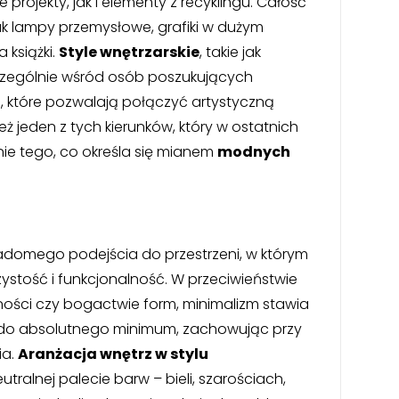
ojekty, jak i elementy z recyklingu. Całość
jak lampy przemysłowe, grafiki w dużym
 książki.
Style wnętrzarskie
, takie jak
zczególnie wśród osób poszukujących
, które pozwalają połączyć artystyczną
ż jeden z tych kierunków, który w ostatnich
ie tego, co określa się mianem
modnych
adomego podejścia do przestrzeni, w którym
rzystość i funkcjonalność. W przeciwieństwie
ności czy bogactwie form, minimalizm stawia
w do absolutnego minimum, zachowując przy
ia.
Aranżacja wnętrz w stylu
utralnej palecie barw – bieli, szarościach,