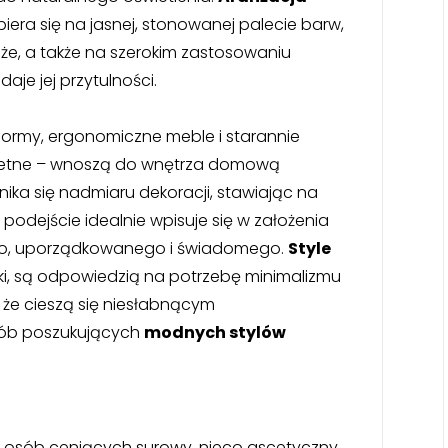
iera się na jasnej, stonowanej palecie barw,
eże, a także na szerokim zastosowaniu
aje jej przytulności.
formy, ergonomiczne meble i starannie
kretne – wnoszą do wnętrza domową
ika się nadmiaru dekoracji, stawiając na
 podejście idealnie wpisuje się w założenia
go, uporządkowanego i świadomego.
Style
ski, są odpowiedzią na potrzebę minimalizmu
, że cieszą się niesłabnącym
sób poszukujących
modnych stylów
a osób ceniących surowy, nieco ascetyczny