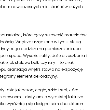
rzebom nowoczesnych mieszkańców dużych
 industrialnej, które łączy surowość materiałów
lnością. Wnętrza urządzone w tym stylu są
adycyjnego podziału na pomieszczenia, co
en space. Wysokie sufity, duże przeszklenia i
ie jak stalowe belki czy rury – to znaki
ypu aranżacja wnętrz stawia na ekspozycję
integralny element dekoracyjny.
 takie jak beton, cegła, szkło i stal, które
drewnem i tekstyliami o wyrazistej fakturze.
dko wyróżniają się designerskim charakterem