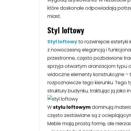
które doskonale odpowiadają pot
miast.
Styl loftowy
Styl loftowy
to rozwinięcie estetyki
z nowoczesną elegancją i funkcjona
przestronne, często pozbawione tr
sprzyja otwartym aranżacjom typu op
widoczne elementy konstrukcyjne – tak
rozpoznawcze tego kierunku. Tego t
struktury budynku, traktując ją jako 
W
stylu loftowym
dominują materiały
często zestawiane są z ocieplającym 
Meble mają prostą formę, ale nierza