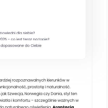
dpowiedni dla siebie?
025 – co jest teraz na topie?
e dopasowane do Ciebie
ardziej rozpoznawalnych kierunków w
unkcjonalność, prostotę i naturalność.
jak Szwecja, Norwegia czy Dania, styl ten
iatła i komfortu – szczególnie ważnych w
o naturalnego oświetlenia.
Aranżacja