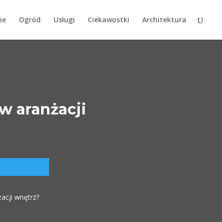
ie
Ogród
Usługi
Ciekawostki
Architektura
 w aranżacji
żacji wnętrz?