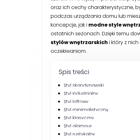
oraz ich cechy charakterystyczne, b
podczas urządzania domu lub mies
koncepcje, jak i
modne style wnętr
ostatnich sezonach. Dzięki temu dowi
stylów wnętrzarskich
i który z ni
oczekiwaniom.
Spis treści
Styl skandynawski
Styl industrialny
Styl loftowy
Styl minimalistyczny
Styl klasyczny
Styl glamour
Styl rustykalny