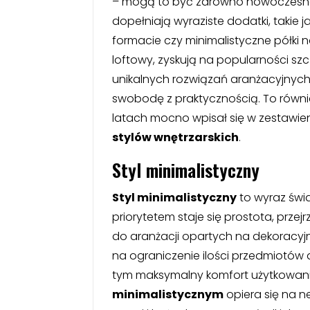
– mogą to być zarówno nowoczesne pr
dopełniają wyraziste dodatki, takie 
formacie czy minimalistyczne półki na
loftowy, zyskują na popularności s
unikalnych rozwiązań aranżacyjnych
swobodę z praktycznością. To równie
latach mocno wpisał się w zestawien
stylów wnętrzarskich
.
Styl minimalistyczny
Styl minimalistyczny
to wyraz świ
priorytetem staje się prostota, przej
do aranżacji opartych na dekoracyj
na ograniczenie ilości przedmiotó
tym maksymalny komfort użytkowan
minimalistycznym
opiera się na ne