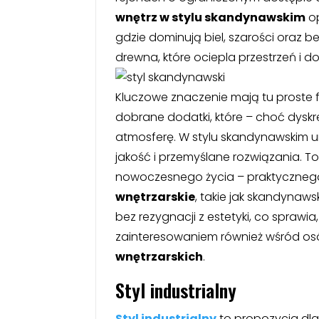
wnętrz w stylu skandynawskim
op
gdzie dominują biel, szarości oraz b
drewna, które ociepla przestrzeń i dod
Kluczowe znaczenie mają tu proste 
dobrane dodatki, które – choć dys
atmosferę. W stylu skandynawskim un
jakość i przemyślane rozwiązania. To
nowoczesnego życia – praktyczne
wnętrzarskie
, takie jak skandynaw
bez rezygnacji z estetyki, co sprawia
zainteresowaniem również wśród o
wnętrzarskich
.
Styl industrialny
Styl industrialny
to propozycja dl