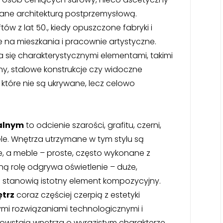
owane architekturą postprzemysłową.
ów z lat 50., kiedy opuszczone fabryki i
a mieszkania i pracownie artystyczne.
 się charakterystycznymi elementami, takimi
ny, stalowe konstrukcje czy widoczne
, które nie są ukrywane, lecz celowo
ialnym
to odcienie szarości, grafitu, czerni,
le. Wnętrza utrzymane w tym stylu są
e, a meble – proste, często wykonane z
ą rolę odgrywa oświetlenie – duże,
ła stanowią istotny element kompozycyjny.
ętrz
coraz częściej czerpią z estetyki
nymi rozwiązaniami technologicznymi i
owstają wnętrza o wyrazistym charakterze,