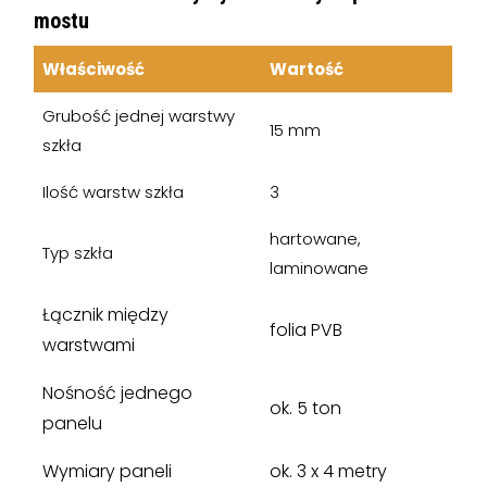
mostu
Właściwość
Wartość
Grubość jednej warstwy
15 mm
szkła
Ilość warstw szkła
3
hartowane,
Typ szkła
laminowane
Łącznik między
folia PVB
warstwami
Nośność jednego
ok. 5 ton
panelu
Wymiary paneli
ok. 3 x 4 metry