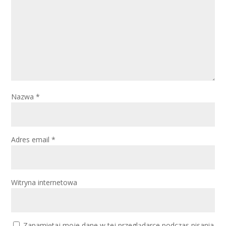
Nazwa
*
Adres email
*
Witryna internetowa
Zapamiętaj moje dane w tej przeglądarce podczas pisania