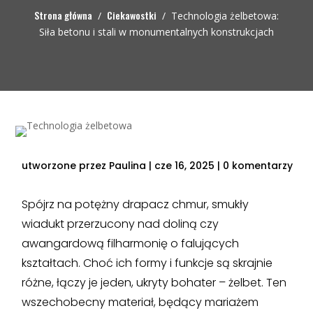
Strona główna
Ciekawostki
/
/
Technologia żelbetowa:
Siła betonu i stali w monumentalnych konstrukcjach
utworzone przez
Paulina
|
cze 16, 2025
|
0 komentarzy
Spójrz na potężny drapacz chmur, smukły
wiadukt przerzucony nad doliną czy
awangardową filharmonię o falujących
kształtach. Choć ich formy i funkcje są skrajnie
różne, łączy je jeden, ukryty bohater – żelbet. Ten
wszechobecny materiał, będący mariażem