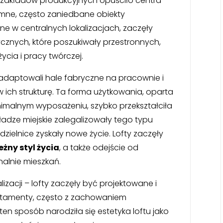
le zakładów produkcyjnych opuściło centra
mne, często zaniedbane obiekty
ne w centralnych lokalizacjach, zaczęły
cznych, które poszukiwały przestronnych,
życia i pracy twórczej.
e, adaptowali hale fabryczne na pracownie i
 ich strukturę. Ta forma użytkowania, oparta
nimalnym wyposażeniu, szybko przekształciła
ładze miejskie zalegalizowały tego typu
zielnice zyskały nowe życie. Lofty zaczęły
żny styl życia
, a także odejście od
alnie mieszkań.
lizacji – lofty zaczęły być projektowane i
rtamenty, często z zachowaniem
ten sposób narodziła się estetyka loftu jako