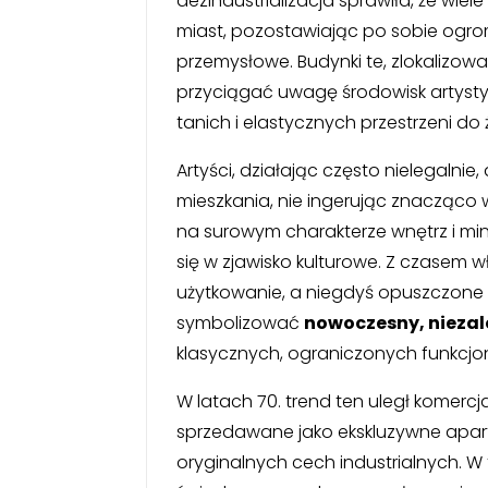
dezindustrializacja sprawiła, że wie
miast, pozostawiając po sobie ogro
przemysłowe. Budynki te, zlokalizowa
przyciągać uwagę środowisk artysty
tanich i elastycznych przestrzeni do 
Artyści, działając często nielegalni
mieszkania, nie ingerując znacząco w
na surowym charakterze wnętrz i mi
się w zjawisko kulturowe. Z czasem w
użytkowanie, a niegdyś opuszczone d
symbolizować
nowoczesny, niezale
klasycznych, ograniczonych funkcjon
W latach 70. trend ten uległ komercja
sprzedawane jako ekskluzywne apa
oryginalnych cech industrialnych. W 