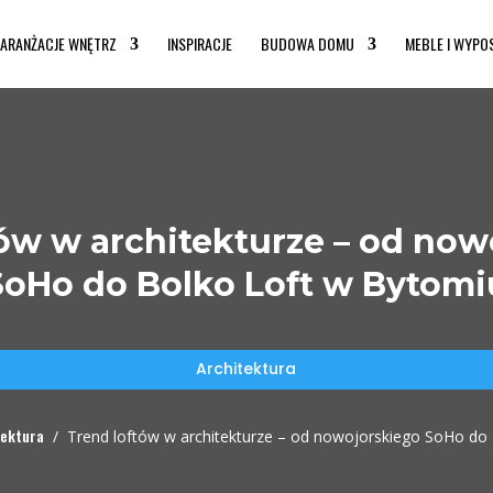
ARANŻACJE WNĘTRZ
INSPIRACJE
BUDOWA DOMU
MEBLE I WYPO
tów w architekturze – od now
SoHo do Bolko Loft w Bytomi
Architektura
tektura
/
Trend loftów w architekturze – od nowojorskiego SoHo do