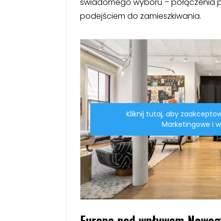
świadomego wyboru – połączenia p
podejściem do zamieszkiwania.
Kliknij tutaj, aby zaakceptow
Marketingowe i w
Europa pod wpływem Noweg