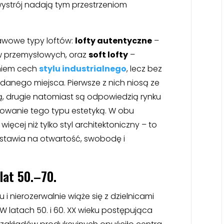
wystrój nadają tym przestrzeniom
awowe typy loftów:
lofty autentyczne
–
w przemysłowych, oraz
soft lofty
–
niem cech
stylu industrialnego
, lecz bez
danego miejsca. Pierwsze z nich niosą ze
ą, drugie natomiast są odpowiedzią rynku
owanie tego typu estetyką. W obu
ięcej niż tylko styl architektoniczny – to
y stawia na otwartość, swobodę i
lat 50.–70.
i nierozerwalnie wiąże się z dzielnicami
 latach 50. i 60. XX wieku postępująca