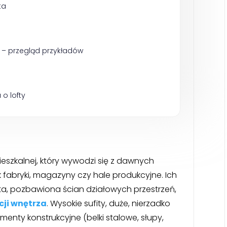
ta
e – przegląd przykładów
o lofty
mieszkalnej, który wywodzi się z dawnych
fabryki, magazyny czy hale produkcyjne. Ich
ta, pozbawiona ścian działowych przestrzeń,
cji wnętrza
. Wysokie sufity, duże, nierzadko
nty konstrukcyjne (belki stalowe, słupy,