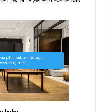
rzeszłości przemysłowej z nowoczesnym
ać pliki cookies z kategorii
czytać tę treść.
o Jorku